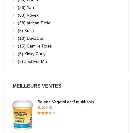
(36)
Yari
(63)
Novex
(38)
African Pride
(5)
Kuza
(10)
DevaCurl
(15)
Camille Rose
(5)
Kinky Curly
(3)
Just For Me
MEILLEURS VENTES
Baume Vegetal actif multi-soin
6.37 €