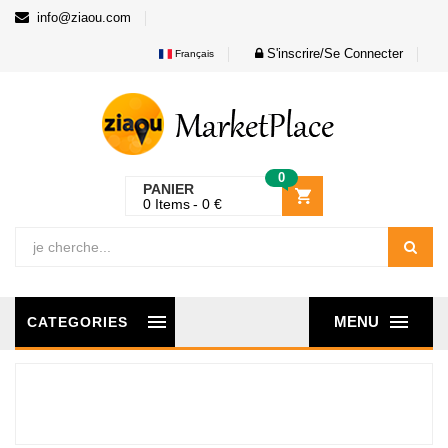
info@ziaou.com
S'inscrire/Se Connecter
Français
0
PANIER
0
Items
0
€
MENU
CATEGORIES