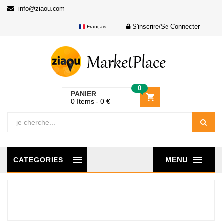
info@ziaou.com
S'inscrire/Se Connecter
Français
0
PANIER
0
Items
0
€
MENU
CATEGORIES