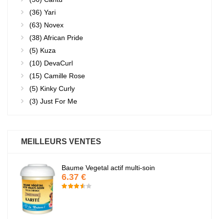
(36)
Yari
(63)
Novex
(38)
African Pride
(5)
Kuza
(10)
DevaCurl
(15)
Camille Rose
(5)
Kinky Curly
(3)
Just For Me
MEILLEURS VENTES
Baume Vegetal actif multi-soin
6.37 €