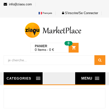
info@ziaou.com
S'inscrire/Se Connecter
Français
0
PANIER
0
Items
0
€
MENU
CATEGORIES