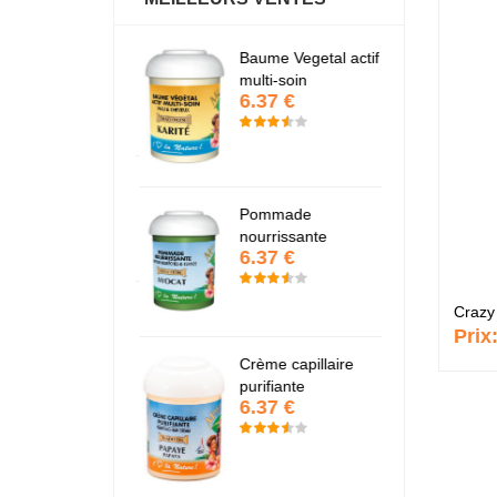
antastic Hair
Baume Vegetal actif
Fa
6.37 €
6
multi-soin
6.37 €
apaye
P
7.67 €
7
Pommade
nourrissante
6.37 €
KARITE
K
6.37 €
6
Prix
Crème capillaire
purifiante
6.37 €