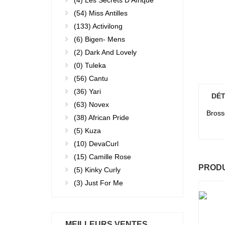
(4)
Les Secrets D'Afrique
(54)
Miss Antilles
(133)
Activilong
(6)
Bigen- Mens
(2)
Dark And Lovely
(0)
Tuleka
(56)
Cantu
(36)
Yari
DÉT
(63)
Novex
Bross
(38)
African Pride
(5)
Kuza
(10)
DevaCurl
(15)
Camille Rose
PRODU
(5)
Kinky Curly
(3)
Just For Me
MEILLEURS VENTES