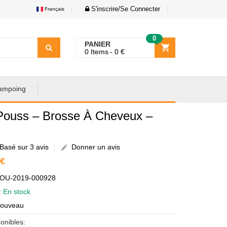
S'inscrire/Se Connecter
Français
0
PANIER
0
Items
0
€
ampoing
Pouss – Brosse À Cheveux –
Basé sur 3 avis
Donner un avis
 €
AOU-2019-000928
é:
En stock
Nouveau
onibles: