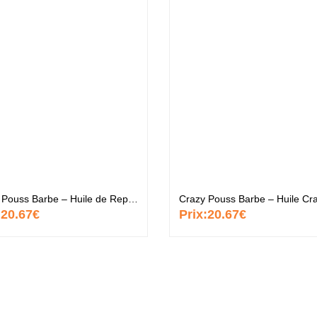
ntastic Hair
Baume Vegetal actif
.37 €
multi-soin
6.37 €
apaye
.67 €
Pommade
nourrissante
6.37 €
ARITE
Crazy Pouss Barbe – Huile de Repousse pour Barbe
.37 €
:
20.67€
Prix:
20.67€
Crème capillaire
purifiante
6.37 €