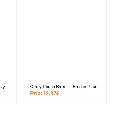
Crazy Pouss Barbe – Huile Crazy Barbe
Crazy Pouss Barbe – Brosse Pour Barbe – Noir
Prix:
12.87€
Prix:
1