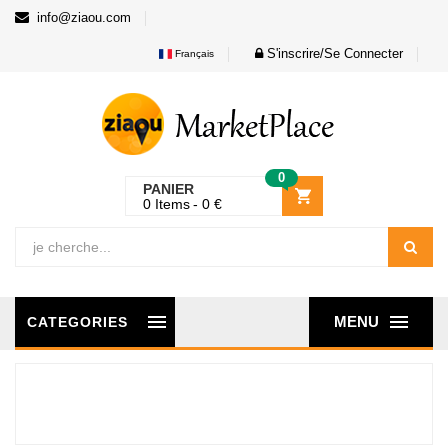
info@ziaou.com
S'inscrire/Se Connecter
Français
0
PANIER
0
Items
0
€
MENU
CATEGORIES