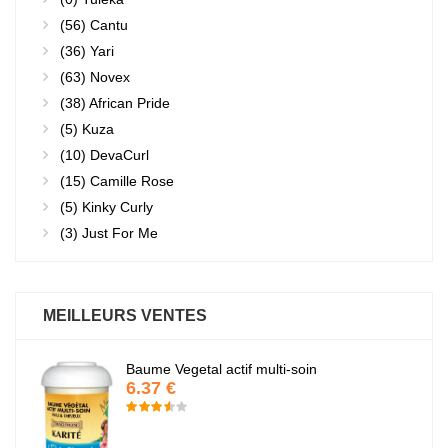
(56)
Cantu
(36)
Yari
(63)
Novex
(38)
African Pride
(5)
Kuza
(10)
DevaCurl
(15)
Camille Rose
(5)
Kinky Curly
(3)
Just For Me
MEILLEURS VENTES
Baume Vegetal actif multi-soin
6.37 €