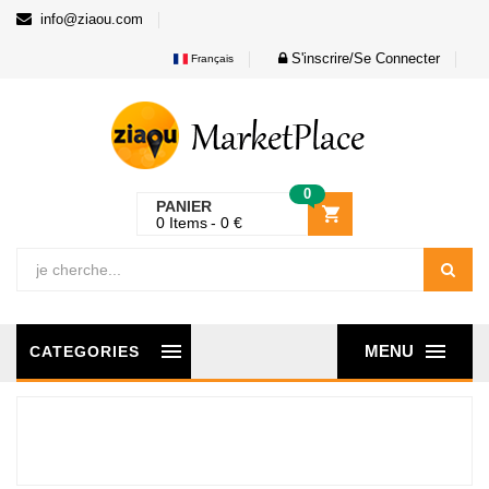
info@ziaou.com
S'inscrire/Se Connecter
Français
0
PANIER
0
Items
0
€
MENU
CATEGORIES