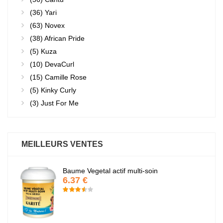
(36)
Yari
(63)
Novex
(38)
African Pride
(5)
Kuza
(10)
DevaCurl
(15)
Camille Rose
(5)
Kinky Curly
(3)
Just For Me
MEILLEURS VENTES
Baume Vegetal actif multi-soin
6.37 €