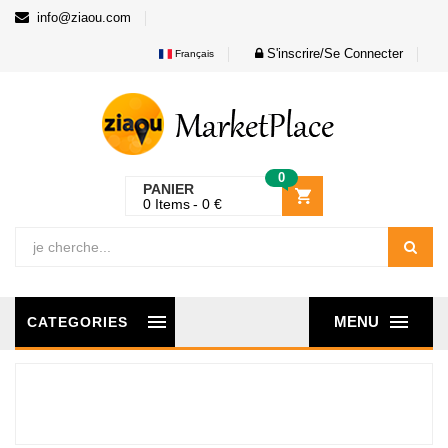
info@ziaou.com
S'inscrire/Se Connecter
Français
0
PANIER
0
Items
0
€
MENU
CATEGORIES