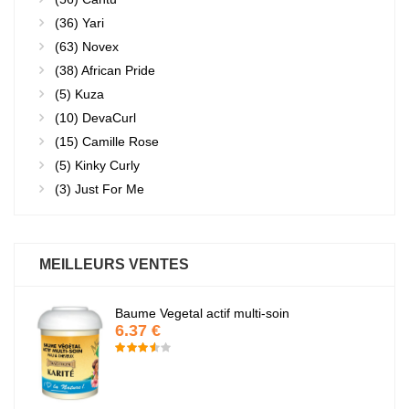
(36)
Yari
(63)
Novex
(38)
African Pride
(5)
Kuza
(10)
DevaCurl
(15)
Camille Rose
(5)
Kinky Curly
(3)
Just For Me
MEILLEURS VENTES
Baume Vegetal actif multi-soin
6.37 €