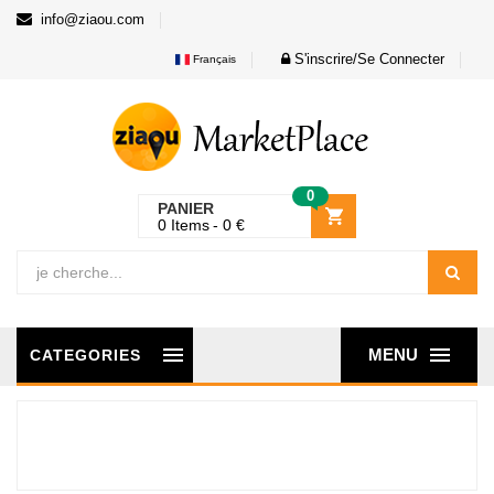
info@ziaou.com
S'inscrire/Se Connecter
Français
0
PANIER
0
Items
0
€
MENU
CATEGORIES