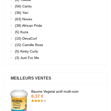
(56)
Cantu
(36)
Yari
(63)
Novex
(38)
African Pride
(5)
Kuza
(10)
DevaCurl
(15)
Camille Rose
(5)
Kinky Curly
(3)
Just For Me
MEILLEURS VENTES
Baume Vegetal actif multi-soin
6.37 €