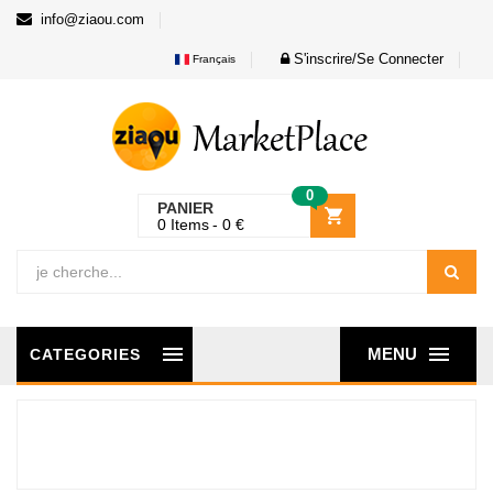
info@ziaou.com
S'inscrire/Se Connecter
Français
0
PANIER
0
Items
0
€
MENU
CATEGORIES