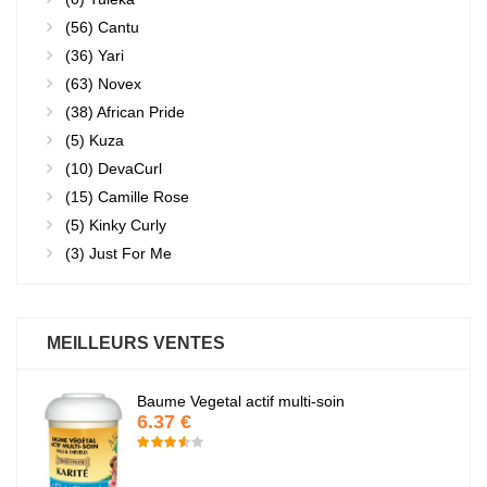
(56)
Cantu
(36)
Yari
(63)
Novex
(38)
African Pride
(5)
Kuza
(10)
DevaCurl
(15)
Camille Rose
(5)
Kinky Curly
(3)
Just For Me
MEILLEURS VENTES
Baume Vegetal actif multi-soin
6.37 €