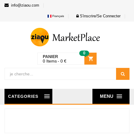
info@ziaou.com
S'inscrire/Se Connecter
Français
0
PANIER
0
Items
0
€
MENU
CATEGORIES