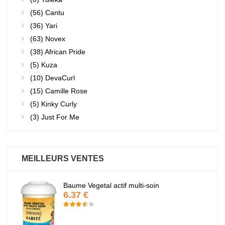
(56)
Cantu
(36)
Yari
(63)
Novex
(38)
African Pride
(5)
Kuza
(10)
DevaCurl
(15)
Camille Rose
(5)
Kinky Curly
(3)
Just For Me
MEILLEURS VENTES
Baume Vegetal actif multi-soin
6.37 €