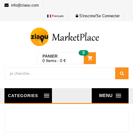
info@ziaou.com
S'inscrire/Se Connecter
Français
0
PANIER
0
Items
0
€
MENU
CATEGORIES