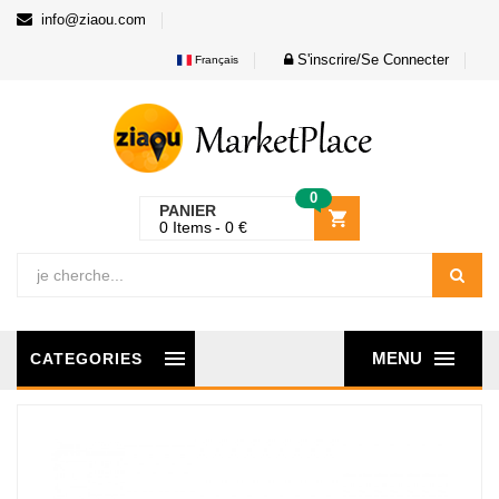
info@ziaou.com
S'inscrire/Se Connecter
Français
0
PANIER
0
Items
0
€
MENU
CATEGORIES