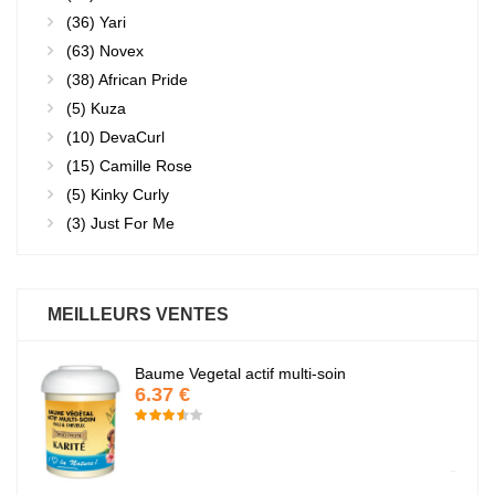
(36)
Yari
(63)
Novex
(38)
African Pride
(5)
Kuza
(10)
DevaCurl
(15)
Camille Rose
(5)
Kinky Curly
(3)
Just For Me
MEILLEURS VENTES
ti-soin
Fantastic Hair
6.37 €