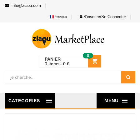
info@ziaou.com
S'inscrire/Se Connecter
Français
0
PANIER
0
Items
0
€
MENU
CATEGORIES