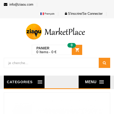
info@ziaou.com
S'inscrire/Se Connecter
Français
0
PANIER
0
Items
0
€
MENU
CATEGORIES