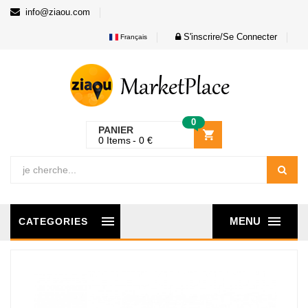
info@ziaou.com
S'inscrire/Se Connecter
Français
0
PANIER
0
Items
0
€
MENU
CATEGORIES