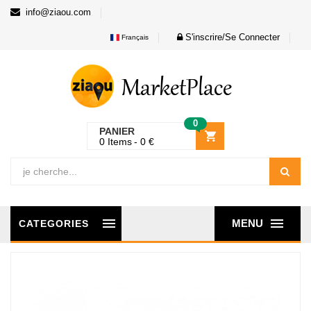
info@ziaou.com
S'inscrire/Se Connecter
Français
0
PANIER
0
Items
0
€
MENU
CATEGORIES