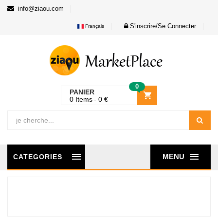
info@ziaou.com
S'inscrire/Se Connecter
Français
0
PANIER
0
Items
0
€
MENU
CATEGORIES