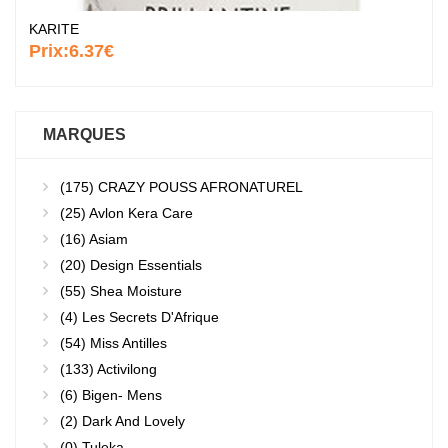
KARITE
Prix:
6.37€
MARQUES
(175)
CRAZY POUSS AFRONATUREL
(25)
Avlon Kera Care
(16)
Asiam
(20)
Design Essentials
(55)
Shea Moisture
(4)
Les Secrets D'Afrique
(54)
Miss Antilles
(133)
Activilong
(6)
Bigen- Mens
(2)
Dark And Lovely
(0)
Tuleka