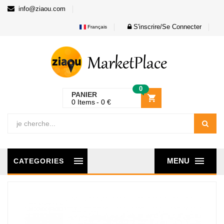
info@ziaou.com
S'inscrire/Se Connecter
Français
0
PANIER
0
Items
0
€
MENU
CATEGORIES