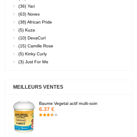
(36)
Yari
(63)
Novex
(38)
African Pride
(5)
Kuza
(10)
DevaCurl
(15)
Camille Rose
(5)
Kinky Curly
(3)
Just For Me
MEILLEURS VENTES
Baume Vegetal actif multi-soin
6.37 €