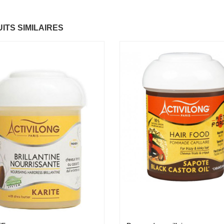
Fantastic Hair
Baume Vegetal actif
ITS SIMILAIRES
6.37 €
multi-soin
6.37 €
Papaye
7.67 €
Pommade
nourrissante
6.37 €
KARITE
6.37 €
Crème capillaire
purifiante
6.37 €