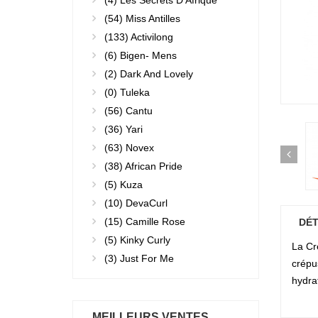
(4)
Les Secrets D'Afrique
(54)
Miss Antilles
(133)
Activilong
(6)
Bigen- Mens
(2)
Dark And Lovely
(0)
Tuleka
(56)
Cantu
(36)
Yari
(63)
Novex
(38)
African Pride
(5)
Kuza
(10)
DevaCurl
(15)
Camille Rose
DÉT
(5)
Kinky Curly
La Cr
(3)
Just For Me
crépus
hydrat
MEILLEURS VENTES