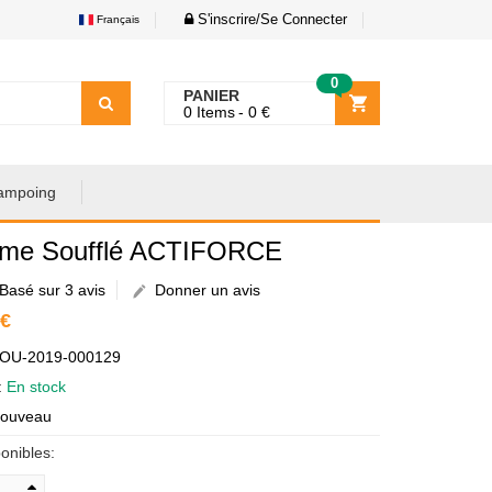
S'inscrire/Se Connecter
Français
0
PANIER
0
Items
0
€
ampoing
me Soufflé ACTIFORCE
Basé sur 3 avis
Donner un avis
 €
AOU-2019-000129
é:
En stock
Nouveau
onibles: