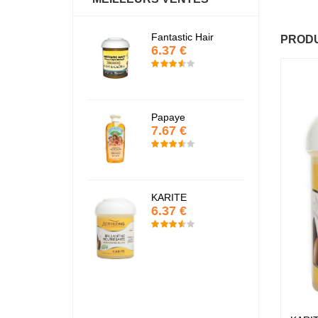
Fantastic Hair
Baume Vegetal actif
PRODU
6.37 €
multi-soin
6.37 €
Papaye
7.67 €
Pommade
nourrissante
6.37 €
KARITE
6.37 €
Crème capillaire
purifiante
6.37 €