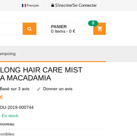
S'inscrire/Se Connecter
Français
0
PANIER
0
Items
0
€
ampoing
ILONG HAIR CARE MIST
A MACADAMIA
Basé sur 3 avis
Donner un avis
 €
AOU-2019-000744
é:
En stock
Nouveau
onibles: