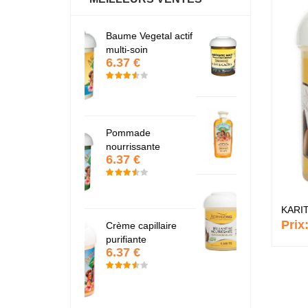
Baume Vegetal actif
Fantastic Hair
6.37 €
multi-soin
6.37 €
Papaye
7.67 €
Pommade
nourrissante
6.37 €
KARITE
6.37 €
KARI
Prix
Crème capillaire
purifiante
6.37 €