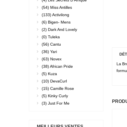
(4)
Les Secrets D'Afrique
(54)
Miss Antilles
(133)
Activilong
(6)
Bigen- Mens
(2)
Dark And Lovely
(0)
Tuleka
(56)
Cantu
(36)
Yari
DÉT
(63)
Novex
La Br
(38)
African Pride
formul
(5)
Kuza
(10)
DevaCurl
(15)
Camille Rose
(5)
Kinky Curly
PRODU
(3)
Just For Me
MEILLEURS VENTES