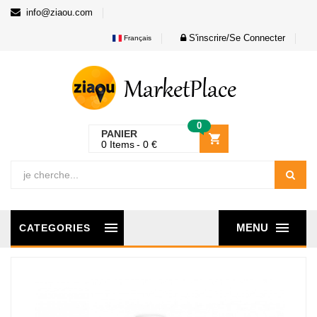
info@ziaou.com
S'inscrire/Se Connecter
Français
0
PANIER
0
Items
0
€
MENU
CATEGORIES