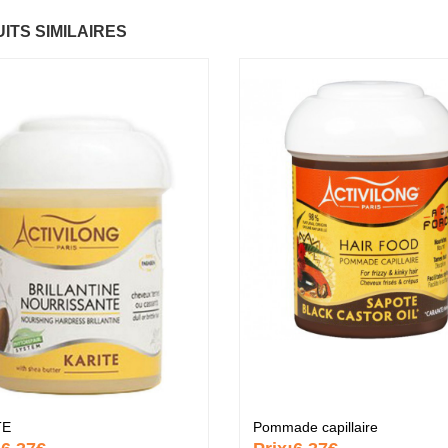
ITS SIMILAIRES
ume Vegetal actif
Fantastic Hair
Bau
6.37 €
lti-soin
mul
.37 €
6.
Papaye
7.67 €
ommade
Po
urrissante
nou
.37 €
6.
KARITE
6.37 €
ème capillaire
Crè
rifiante
pur
.37 €
6.
TE
Pommade capillaire