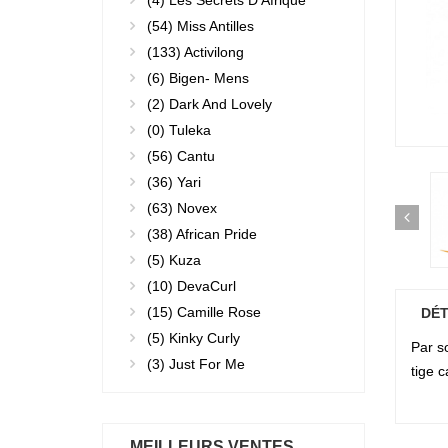
(4)
Les Secrets D'Afrique
(54)
Miss Antilles
(133)
Activilong
(6)
Bigen- Mens
(2)
Dark And Lovely
(0)
Tuleka
(56)
Cantu
(36)
Yari
(63)
Novex
(38)
African Pride
(5)
Kuza
(10)
DevaCurl
(15)
Camille Rose
DÉT
(5)
Kinky Curly
Par s
(3)
Just For Me
tige c
MEILLEURS VENTES