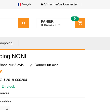
S'inscrire/Se Connecter
Français
0
PANIER
0
Items
0
€
ampoing
oing NONI
Basé sur 3 avis
Donner un avis
 €
AOU-2019-000204
é:
En stock
Nouveau
onibles: