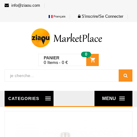
info@ziaou.com
S'inscrire/Se Connecter
Français
0
PANIER
0
Items
0
€
MENU
CATEGORIES