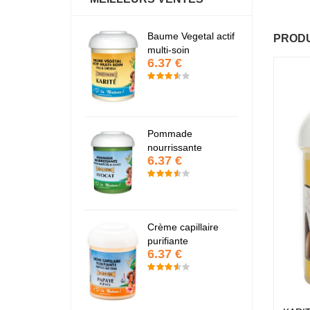
antastic Hair
Baume Vegetal actif
Fa
PRODU
6.37 €
6
multi-soin
6.37 €
apaye
P
7.67 €
7
Pommade
nourrissante
6.37 €
KARITE
K
6.37 €
6
Crème capillaire
purifiante
6.37 €