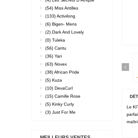
(4)
Les Secrets D'Afrique
(54)
Miss Antilles
(133)
Activilong
(6)
Bigen- Mens
(2)
Dark And Lovely
(0)
Tuleka
(56)
Cantu
(36)
Yari
(63)
Novex
(38)
African Pride
(5)
Kuza
(10)
DevaCurl
(15)
Camille Rose
DÉT
(5)
Kinky Curly
Le KI
(3)
Just For Me
parfai
maîtr
MEILLEURS VENTES