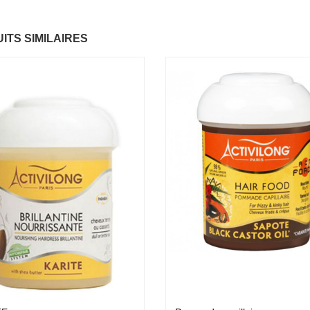
ntastic Hair
Baume Vegetal actif
ITS SIMILAIRES
.37 €
multi-soin
6.37 €
apaye
.67 €
Pommade
nourrissante
6.37 €
ARITE
.37 €
Crème capillaire
purifiante
6.37 €