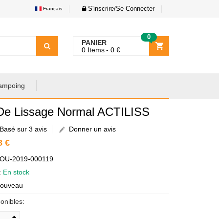
S'inscrire/Se Connecter
Français
0
PANIER
0
Items
0
€
ampoing
 De Lissage Normal ACTILISS
Basé sur 3 avis
Donner un avis
8 €
AOU-2019-000119
é:
En stock
Nouveau
onibles: