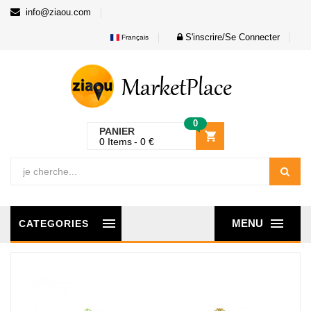
info@ziaou.com
S'inscrire/Se Connecter
Français
0
PANIER
0
Items
0
€
MENU
CATEGORIES