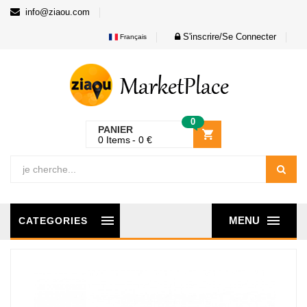
info@ziaou.com
S'inscrire/Se Connecter
Français
0
PANIER
0
Items
0
€
MENU
CATEGORIES