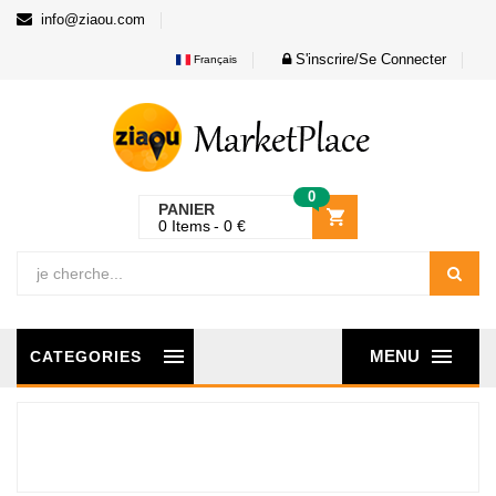
info@ziaou.com
S'inscrire/Se Connecter
Français
0
PANIER
0
Items
0
€
MENU
CATEGORIES