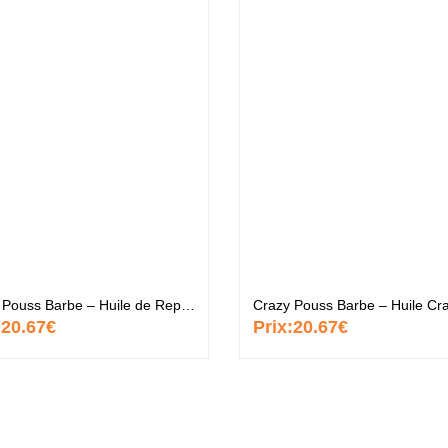
ntastic Hair
Baume Vegetal actif
.37 €
multi-soin
6.37 €
apaye
.67 €
Pommade
nourrissante
6.37 €
ARITE
.37 €
Crazy Pouss Barbe – Huile de Repousse pour Barbe
:
20.67€
Prix:
20.67€
Crème capillaire
purifiante
6.37 €