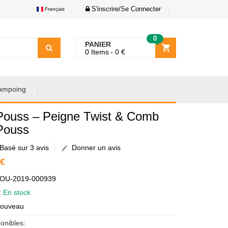
S'inscrire/Se Connecter
Français
0
PANIER
0
Items
0
€
ampoing
Pouss – Peigne Twist & Comb
Pouss
Basé sur 3 avis
Donner un avis
 €
AOU-2019-000939
é:
En stock
Nouveau
onibles: