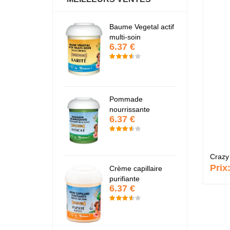
antastic Hair
Baume Vegetal actif
Fa
6.37 €
6
multi-soin
6.37 €
apaye
P
7.67 €
7
Pommade
nourrissante
6.37 €
KARITE
K
6.37 €
6
Prix
Crème capillaire
purifiante
6.37 €