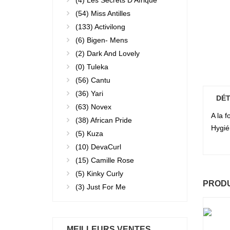
(4)
Les Secrets D'Afrique
(54)
Miss Antilles
(133)
Activilong
(6)
Bigen- Mens
(2)
Dark And Lovely
(0)
Tuleka
(56)
Cantu
(36)
Yari
DÉT
(63)
Novex
A la f
(38)
African Pride
Hygién
(5)
Kuza
(10)
DevaCurl
(15)
Camille Rose
(5)
Kinky Curly
PRODU
(3)
Just For Me
MEILLEURS VENTES