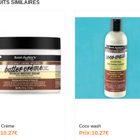
ITS SIMILAIRES
ntastic Hair
Baume Vegetal actif
.37 €
multi-soin
6.37 €
apaye
.67 €
Pommade
nourrissante
6.37 €
ARITE
.37 €
Crème capillaire
purifiante
6.37 €
r Crème
Coco wash
:
10.27€
Prix:
10.27€