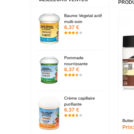
PRODU
antastic Hair
Baume Vegetal actif
Fa
6.37 €
6
multi-soin
6.37 €
apaye
P
7.67 €
7
Pommade
nourrissante
6.37 €
KARITE
K
6.37 €
6
Crème capillaire
purifiante
6.37 €
Butte
Prix