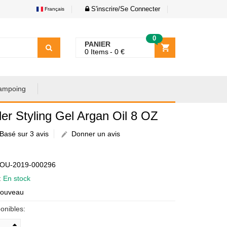
S'inscrire/Se Connecter
Français
0
PANIER
0
Items
0
€
ampoing
er Styling Gel Argan Oil 8 OZ
Basé sur 3 avis
Donner un avis
€
AOU-2019-000296
é:
En stock
Nouveau
onibles: