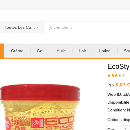
Toutes Les Categories
Crème
Gel
Huile
Lait
Lotion
Sh
EcoStyl
5.07 
Prix:
Web ID: ZI
Disponibilit
Condition: 
Options disp
Qte: