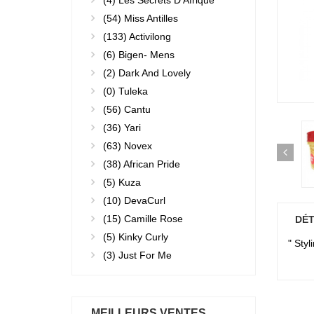
(4)
Les Secrets D'Afrique
(54)
Miss Antilles
(133)
Activilong
(6)
Bigen- Mens
(2)
Dark And Lovely
(0)
Tuleka
(56)
Cantu
(36)
Yari
(63)
Novex
(38)
African Pride
(5)
Kuza
(10)
DevaCurl
(15)
Camille Rose
DÉT
(5)
Kinky Curly
" Sty
(3)
Just For Me
MEILLEURS VENTES