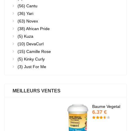
(56)
Cantu
(36)
Yari
(63)
Novex
(38)
African Pride
(5)
Kuza
(10)
DevaCurl
(15)
Camille Rose
(5)
Kinky Curly
(3)
Just For Me
MEILLEURS VENTES
Baume Vegetal actif multi-soin
6.37 €