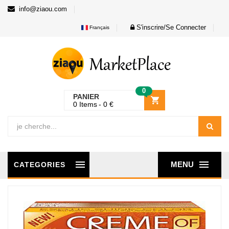
info@ziaou.com
S'inscrire/Se Connecter
Français
0
PANIER
0
Items
0
€
MENU
CATEGORIES