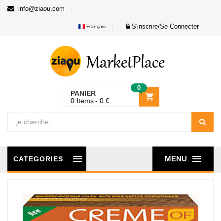
info@ziaou.com
S'inscrire/Se Connecter
Français
0
PANIER
0
Items
0
€
MENU
CATEGORIES