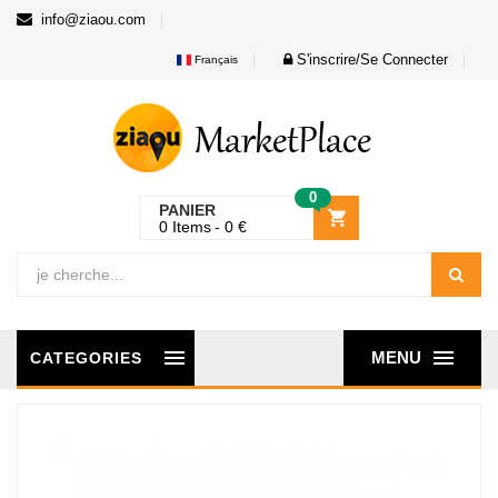
info@ziaou.com
S'inscrire/Se Connecter
Français
0
PANIER
0
Items
0
€
MENU
CATEGORIES