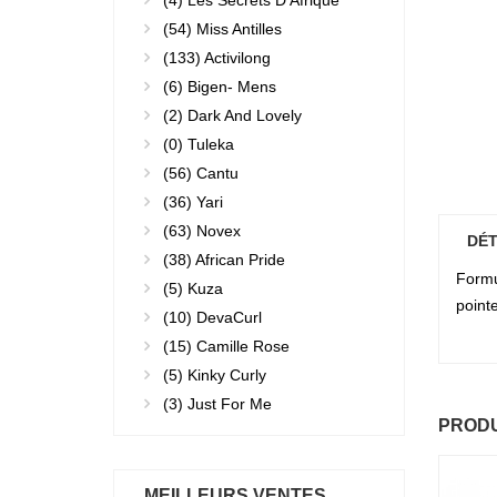
(4)
Les Secrets D'Afrique
(54)
Miss Antilles
(133)
Activilong
(6)
Bigen- Mens
(2)
Dark And Lovely
(0)
Tuleka
(56)
Cantu
(36)
Yari
(63)
Novex
DÉT
(38)
African Pride
Formu
(5)
Kuza
point
(10)
DevaCurl
(15)
Camille Rose
(5)
Kinky Curly
(3)
Just For Me
PRODU
MEILLEURS VENTES