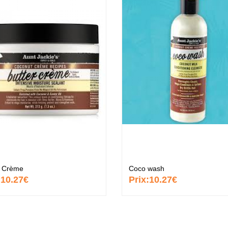
ntastic Hair
Baume Vegetal actif
.37 €
multi-soin
6.37 €
apaye
.67 €
Pommade
nourrissante
6.37 €
ARITE
.37 €
Crème capillaire
r Crème
Coco wash
purifiante
:
10.27€
Prix:
10.27€
6.37 €