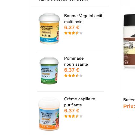
antastic Hair
Baume Vegetal actif
Fa
6.37 €
6
multi-soin
6.37 €
apaye
P
7.67 €
7
Pommade
nourrissante
6.37 €
KARITE
K
6.37 €
6
Crème capillaire
Butte
purifiante
Prix
6.37 €