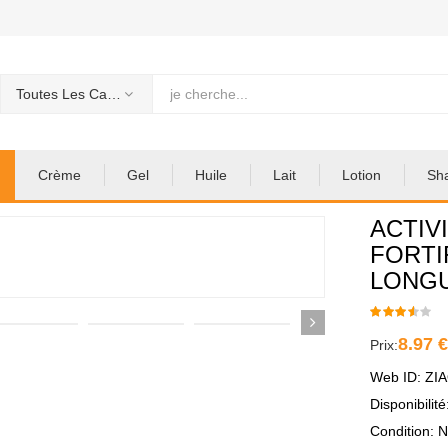
Toutes Les Categories
Crème
Gel
Huile
Lait
Lotion
Sh
ACTIV
FORTI
LONG
8.97 
Prix:
Web ID: ZI
Disponibilit
Condition: 