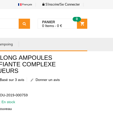
S'inscrire/Se Connecter
Français
0
PANIER
0
Items
0
€
ampoing
ILONG AMPOULES
FIANTE COMPLEXE
UEURS
Basé sur 3 avis
Donner un avis
€
AOU-2019-000759
é:
En stock
Nouveau