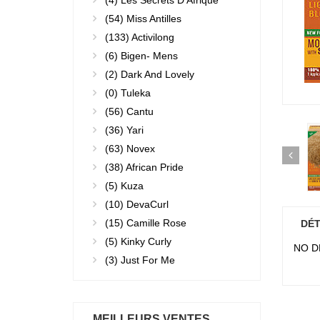
(4)
Les Secrets D'Afrique
(54)
Miss Antilles
(133)
Activilong
(6)
Bigen- Mens
(2)
Dark And Lovely
(0)
Tuleka
(56)
Cantu
(36)
Yari
(63)
Novex
(38)
African Pride
(5)
Kuza
(10)
DevaCurl
(15)
Camille Rose
DÉT
(5)
Kinky Curly
NO D
(3)
Just For Me
MEILLEURS VENTES