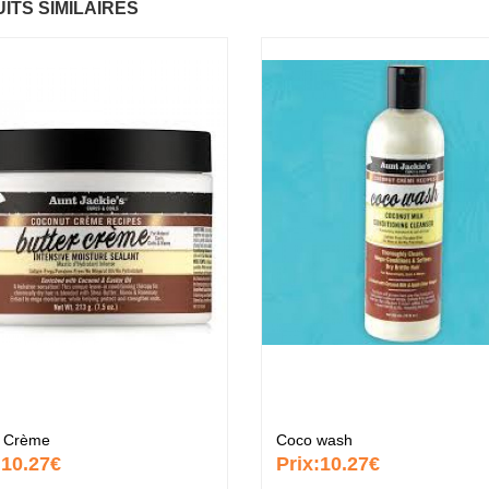
ITS SIMILAIRES
ntastic Hair
Baume Vegetal actif
.37 €
multi-soin
6.37 €
apaye
.67 €
Pommade
nourrissante
6.37 €
ARITE
.37 €
Crème capillaire
purifiante
6.37 €
r Crème
Coco wash
:
10.27€
Prix:
10.27€