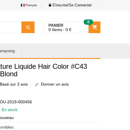
S'inscrire/Se Connecter
Français
0
PANIER
0
Items
0
€
ampoing
ture Liquide Hair Color #C43
 Blond
Basé sur 3 avis
Donner un avis
€
AOU-2019-000456
é:
En stock
Nouveau
onibles: