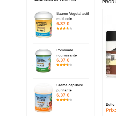
PRODU
antastic Hair
Baume Vegetal actif
Fa
6.37 €
6
multi-soin
6.37 €
apaye
P
7.67 €
7
Pommade
nourrissante
6.37 €
KARITE
K
6.37 €
6
Crème capillaire
purifiante
6.37 €
Butte
Prix