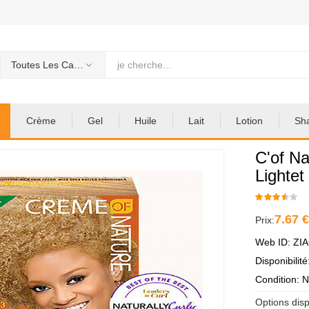
Toutes Les Categories
Crème
Gel
Huile
Lait
Lotion
Sh
C'of Na
Lightet
7.67 
Prix:
Web ID: ZI
Disponibilit
Condition: 
Options disp