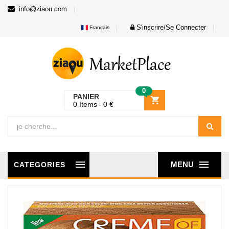
info@ziaou.com
S'inscrire/Se Connecter
Français
0
PANIER
0
Items
0
€
MENU
CATEGORIES