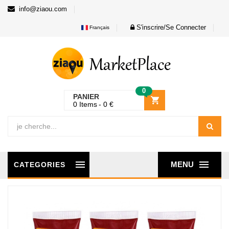
info@ziaou.com
S'inscrire/Se Connecter
Français
0
PANIER
0
Items
0
€
MENU
CATEGORIES