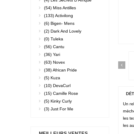
(4)
Les Secrets D'Afrique
(54)
Miss Antilles
(133)
Activilong
(6)
Bigen- Mens
(2)
Dark And Lovely
(0)
Tuleka
(56)
Cantu
(36)
Yari
(63)
Novex
(38)
African Pride
(5)
Kuza
(10)
DevaCurl
(15)
Camille Rose
DÉT
(5)
Kinky Curly
Un reh
(3)
Just For Me
mèche
les t
les au
MEILLEURS VENTES