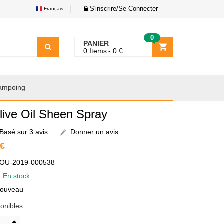
S'inscrire/Se Connecter
Français
0
PANIER
0
Items
0
€
ampoing
ive Oil Sheen Spray
Basé sur 3 avis
Donner un avis
 €
AOU-2019-000538
é:
En stock
Nouveau
onibles: