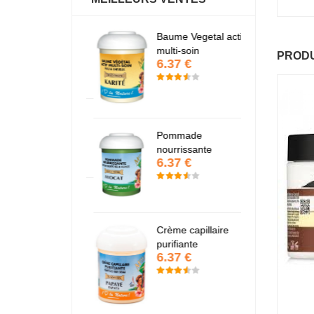
antastic Hair
Baume Vegetal actif
Fa
6.37 €
6
multi-soin
PRODU
6.37 €
apaye
P
7.67 €
7
Pommade
nourrissante
6.37 €
KARITE
K
6.37 €
6
Crème capillaire
purifiante
6.37 €