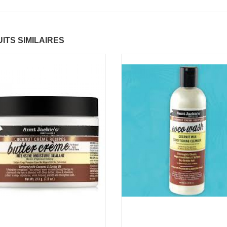
ntastic Hair
Baume Vegetal actif
.37 €
multi-soin
ITS SIMILAIRES
6.37 €
apaye
.67 €
Pommade
nourrissante
6.37 €
ARITE
.37 €
Crème capillaire
purifiante
6.37 €