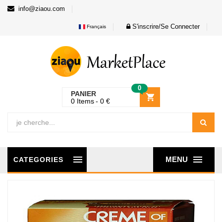
info@ziaou.com
S'inscrire/Se Connecter
Français
0
PANIER
0
Items
0
€
MENU
CATEGORIES