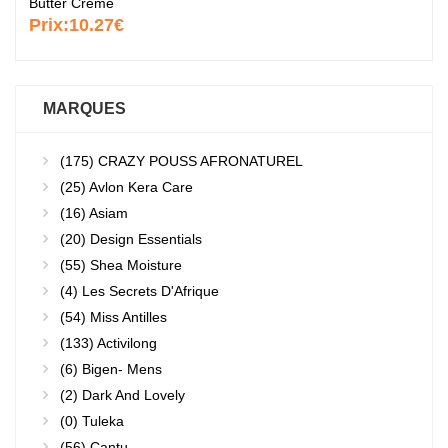
Butter Crème
Prix:
10.27€
MARQUES
(175)
CRAZY POUSS AFRONATUREL
(25)
Avlon Kera Care
(16)
Asiam
(20)
Design Essentials
(55)
Shea Moisture
(4)
Les Secrets D'Afrique
(54)
Miss Antilles
(133)
Activilong
(6)
Bigen- Mens
(2)
Dark And Lovely
(0)
Tuleka
(56)
Cantu