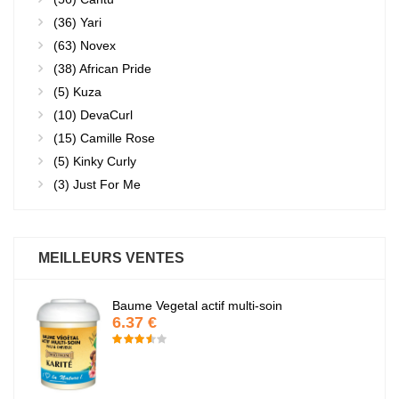
(36)
Yari
(63)
Novex
(38)
African Pride
(5)
Kuza
(10)
DevaCurl
(15)
Camille Rose
(5)
Kinky Curly
(3)
Just For Me
MEILLEURS VENTES
Baume Vegetal actif multi-soin
6.37 €