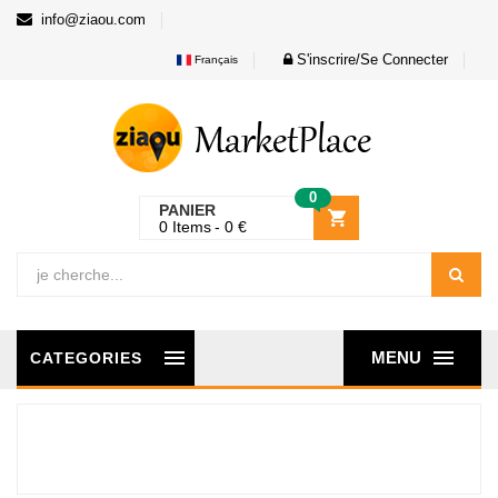
info@ziaou.com
S'inscrire/Se Connecter
Français
0
PANIER
0
Items
0
€
MENU
CATEGORIES