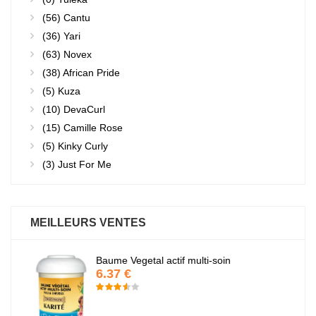
(56)
Cantu
(36)
Yari
(63)
Novex
(38)
African Pride
(5)
Kuza
(10)
DevaCurl
(15)
Camille Rose
(5)
Kinky Curly
(3)
Just For Me
MEILLEURS VENTES
Baume Vegetal actif multi-soin
6.37 €