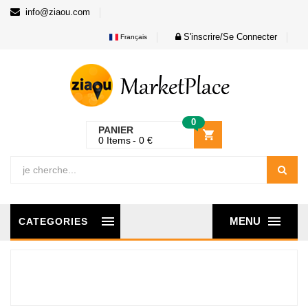
info@ziaou.com
S'inscrire/Se Connecter
Français
0
PANIER
0
Items
0
€
MENU
CATEGORIES