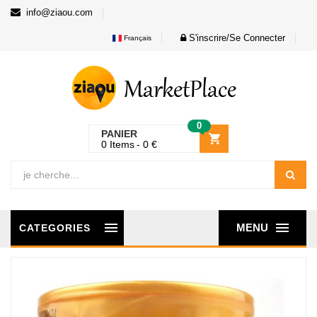
info@ziaou.com
S'inscrire/Se Connecter
Français
0
PANIER
0
Items
0
€
MENU
CATEGORIES