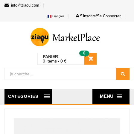
info@ziaou.com
S'inscrire/Se Connecter
Français
0
PANIER
0
Items
0
€
MENU
CATEGORIES