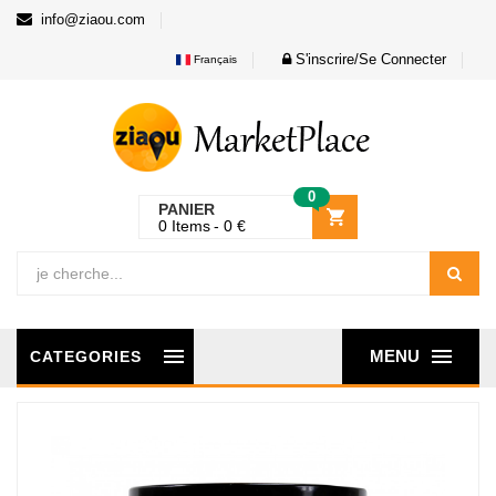
info@ziaou.com
S'inscrire/Se Connecter
Français
0
PANIER
0
Items
0
€
MENU
CATEGORIES