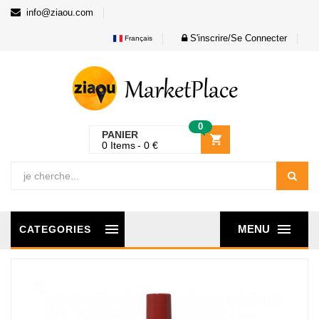
info@ziaou.com
S'inscrire/Se Connecter
Français
0
PANIER
0
Items
0
€
MENU
CATEGORIES