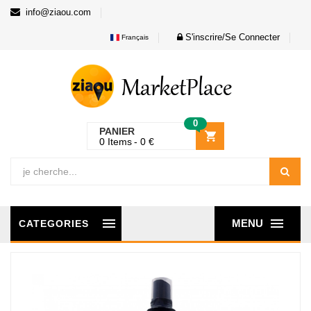
info@ziaou.com
S'inscrire/Se Connecter
Français
0
PANIER
0
Items
0
€
MENU
CATEGORIES