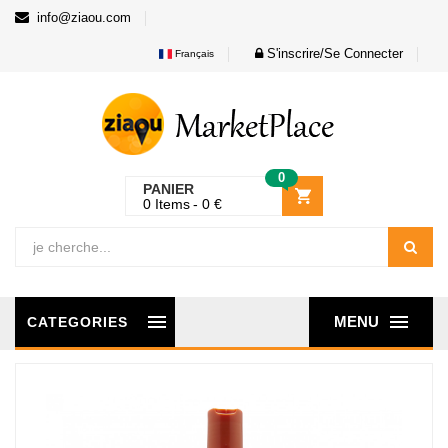
info@ziaou.com
S'inscrire/Se Connecter
Français
0
PANIER
0
Items
0
€
MENU
CATEGORIES